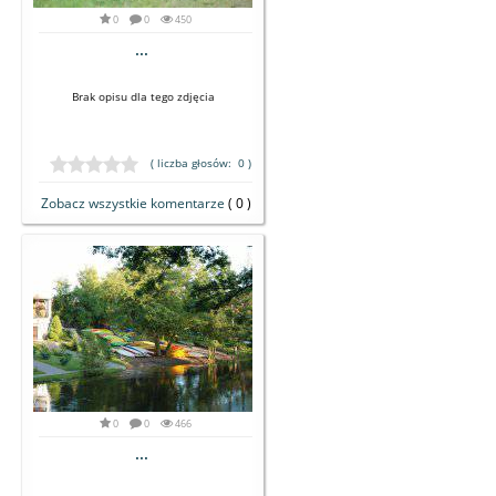
0
0
450
...
Brak opisu dla tego zdjęcia
( liczba głosów: 0 )
Zobacz wszystkie komentarze
( 0 )
0
0
466
...