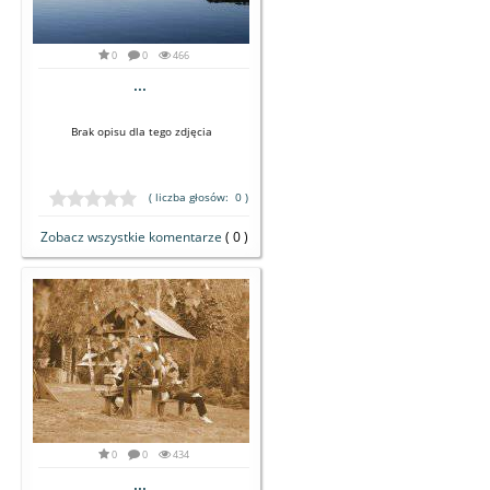
0
0
466
...
Brak opisu dla tego zdjęcia
( liczba głosów: 0 )
Zobacz wszystkie komentarze
( 0 )
0
0
434
...