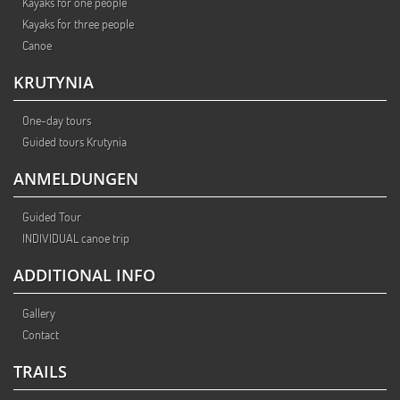
Kayaks for one people
Kayaks for three people
Canoe
KRUTYNIA
One-day tours
Guided tours Krutynia
ANMELDUNGEN
Guided Tour
INDIVIDUAL canoe trip
ADDITIONAL INFO
Gallery
Contact
TRAILS