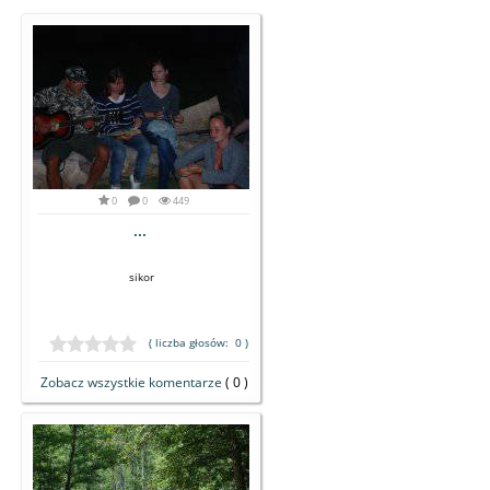
0
0
449
...
sikor
( liczba głosów: 0 )
Zobacz wszystkie komentarze
( 0 )