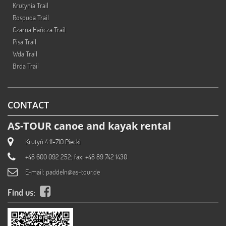
Krutynia Trail
Rospuda Trail
Czarna Hańcza Trail
Pisa Trail
Wda Trail
Brda Trail
CONTACT
AS-TOUR canoe and kayak rental
Krutyń 4 11-710 Piecki
+48 600 092 252; fax: +48 89 742 1430
E-mail:
paddeln@as-tour.de
Find us: