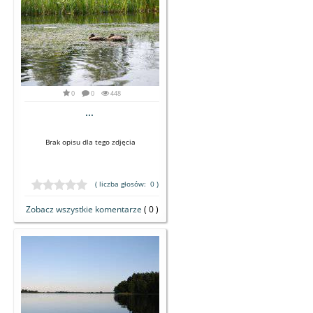
0
0
448
...
Brak opisu dla tego zdjęcia
( liczba głosów: 0 )
Zobacz wszystkie komentarze
( 0 )