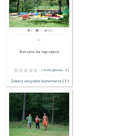
0
1
480
...
Brak opisu dla tego zdjęcia
( liczba głosów: 0 )
Zobacz wszystkie komentarze
( 1 )